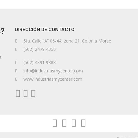
s?
DIRECCIÓN DE CONTACTO
5ta. Calle “A” 06-44, zona 21. Colonia Morse
(502) 2479 4350
al
(502) 4391 9888
info@industriasmycenter.com
www.industriasmycenter.com