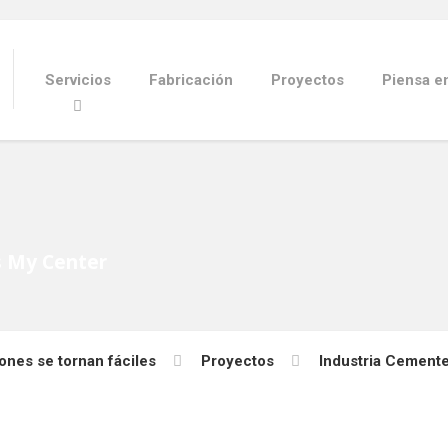
Servicios
Fabricación
Proyectos
Piensa e
s My Center
ones se tornan fáciles
Proyectos
Industria Cement