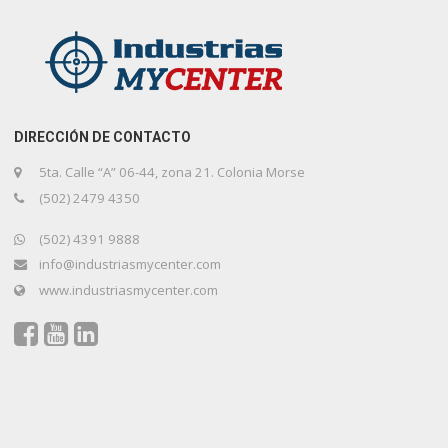
DIRECCIÓN DE CONTACTO
5ta. Calle “A” 06-44, zona 21. Colonia Morse
(502) 2479 4350
(502) 4391 9888
info@industriasmycenter.com
www.industriasmycenter.com